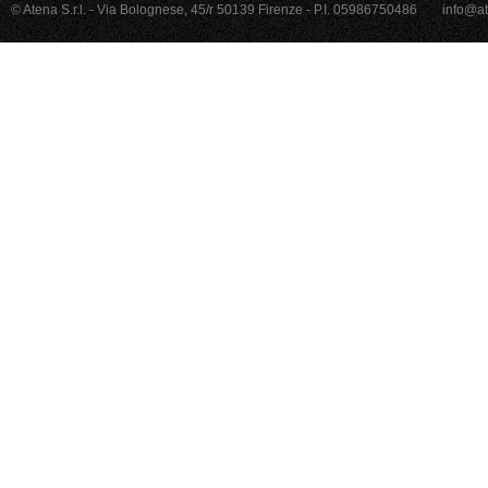
© Atena S.r.l. - Via Bolognese, 45/r 50139 Firenze - P.I. 05986750486
info@at