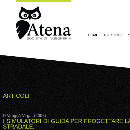
HOME
CHI SIAMO
S
ARTICOLI
D.Vangi,A.Virga (2006)
I SIMULATORI DI GUIDA PER PROGETTARE L
STRADALE.