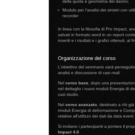
della quota e geometria del danno;
Modulo per l'analisi dei sinistri con ut
recorder
In linea con la filosofia di Pro Impact, a
salvati in formato word in un report conte
inseriti e i risultati e i grafici ottenuti, 
Organizzazione del corso
L'obiettivo del seminario sarà perseguito
analisi e discussione di casi reali.
Nel
corso base
, dopo una presentazione 
nel dettaglio i nuovi moduli Energia di d
casi studio.
Nel
corso avanzato
, destinato a chi già 
moduli Energia di deformazione e Compati
relative all'utilizzo dei dati da data even
Si invitano i partecipanti a portare il pr
Impact 4.0