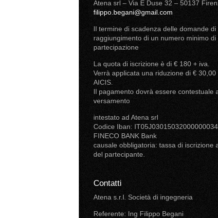
Atena srl – Via E Duse 32 – 50137 Fire
filippo.begani@gmail.com
Il termine di scadenza delle domande di is
raggiungimento di un numero minimo di 30 i
partecipazione
La quota di iscrizione è di € 180 + iva.
Verrà applicata una riduzione di € 30,00 
AICIS.
Il pagamento dovrà essere contestuale a
versamento
intestato ad Atena srl
Codice Iban: IT05J0301503200000003
FINECO BANK Bank
causale obbligatoria: tassa di iscrizio
del partecipante.
Contatti
Atena s.r.l. Società di ingegneria
Referente: Ing Filippo Begani