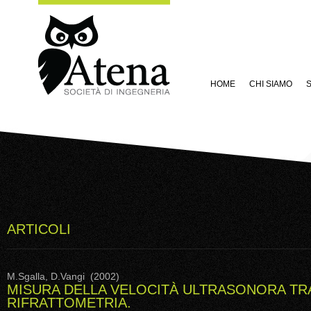
HOME
CHI SIAMO
S
ARTICOLI
M.Sgalla, D.Vangi (2002)
MISURA DELLA VELOCITÀ ULTRASONORA TR
RIFRATTOMETRIA.