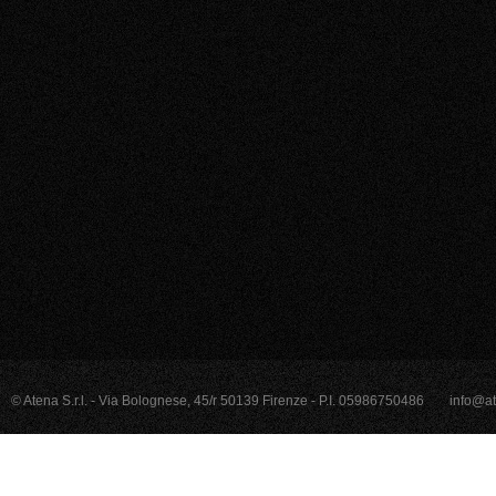
© Atena S.r.l. - Via Bolognese, 45/r 50139 Firenze - P.I. 05986750486
info@at